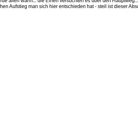
e allen warm... die Einen versuchten es über den Hauptweg...
hen Aufstieg man sich hier entschieden hat - steil ist dieser Absc