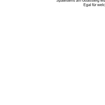
Spätestens am Goaßsteig wurd
Egal für welc