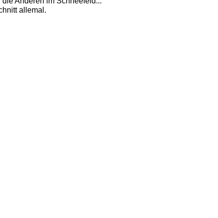
 die Anderen im Schneefeld...
hnitt allemal. 