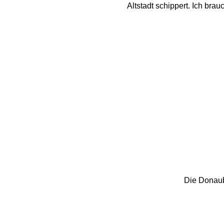
Altstadt schippert. Ich br
Die Donaub