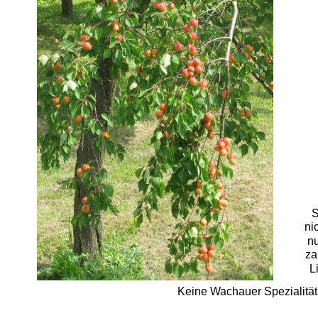
S
ni
nu
za
L
Keine Wachauer Spezialität,