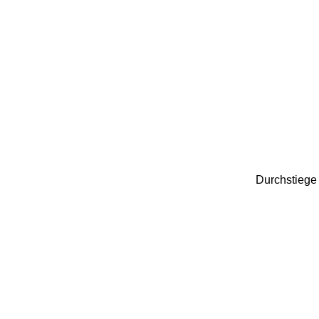
Durchstiege g