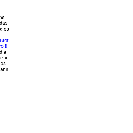
ns 
 das 
g es 
Brot, 
o!!!
die 
ehr 
 es 
kann!