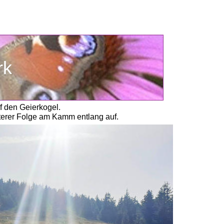
rk
f den Geierkogel. 
äterer Folge am Kamm entlang auf. 