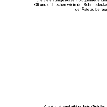
Die vielen umgestürzen, oft querliegende
Oft und oft brechen wir in der Schneedec
der Äste zu befrei
Am Hochkampl gibt es kein Gipfelkre