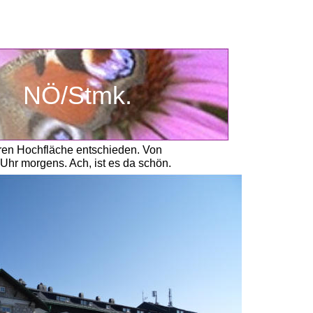
NÖ/Stmk.
aren Hochfläche entschieden. Von 
hr morgens. Ach, ist es da schön.  