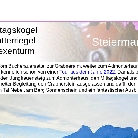
ttagskogel
Steierma
tterriegel
exenturm 
Vom Bucherauersattel zur Grabneralm, weiter zum Admonterhaus 
 kenne ich schon von einer 
Tour aus dem Jahre 2022
. Damals b
den Jungfrauensteig zum Admonterhaus, den Mittagskogel und 
 netter Begleitung den Grabnerstein ausgelassen und dafür de
m Tal Nebel, am Berg Sonnenschein und ein fantastischer Ausbli