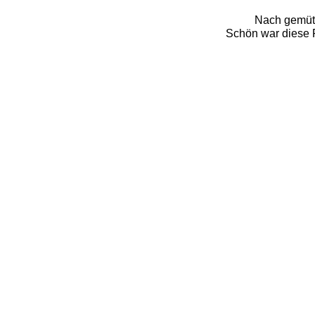
Nach gemütl
Schön war diese R