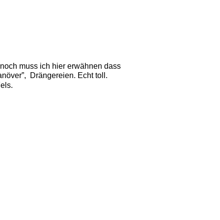
ennoch muss ich hier erwähnen dass 
növer”,  Drängereien. Echt toll. 
els. 