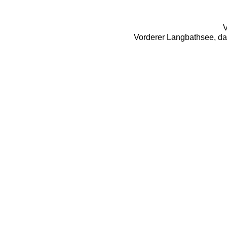
V
Vorderer Langbathsee, dah