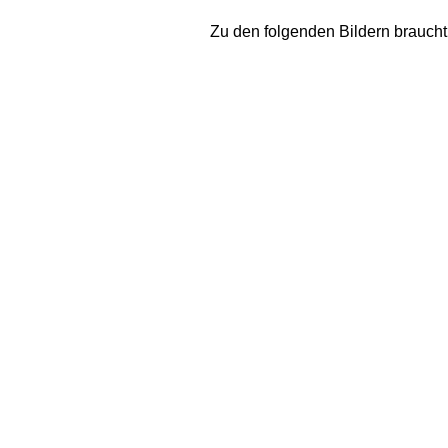
Zu den folgenden Bildern braucht m
Kugletersee beim Abstieg 
vom Gemeindekopf