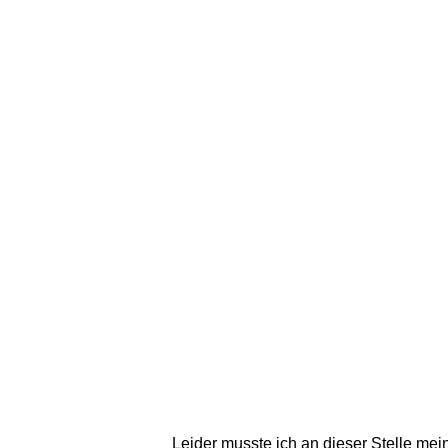
Gemeindekopf
2.771m
Leider musste ich an dieser Stelle me