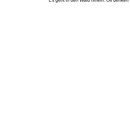
Es geht in den Wald hinein. Oft denken w