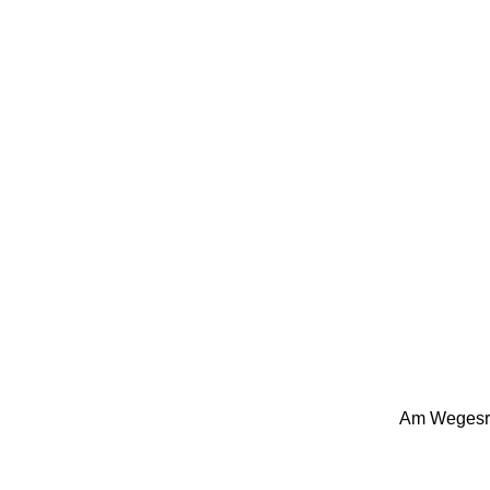
Am Wegesran