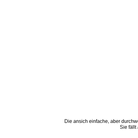
Die ansich einfache, aber durchw
Sie fäll