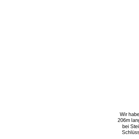
Wir habe
206m lang
bei Ste
Schlüss