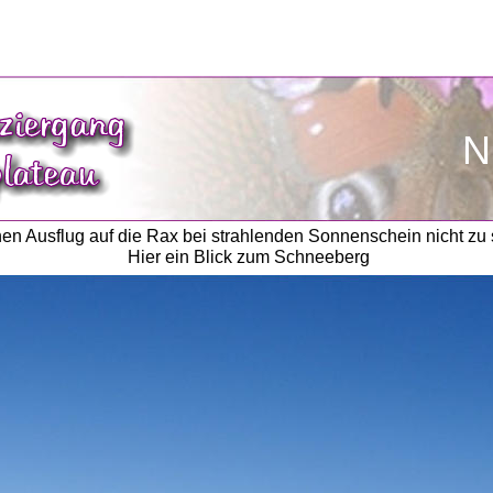
N
inen Ausflug auf die Rax bei strahlenden Sonnenschein nicht zu 
Hier ein Blick zum Schneeberg