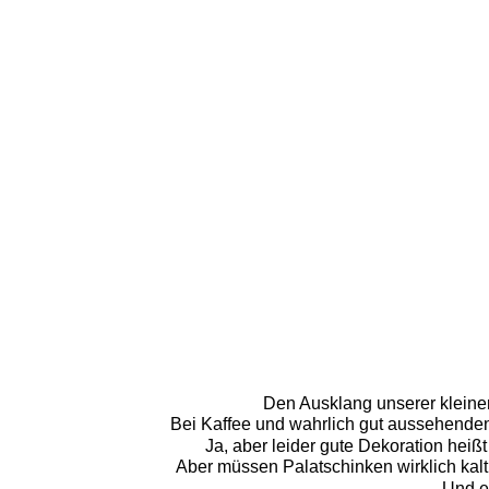
Den Ausklang unserer kleinen
Bei Kaffee und wahrlich gut aussehende
Ja, aber leider gute Dekoration heiß
Aber müssen Palatschinken wirklich kalt s
Und e