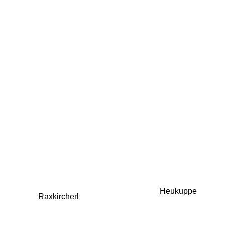
Heukuppe
Raxkircherl
Karl Ludwig 