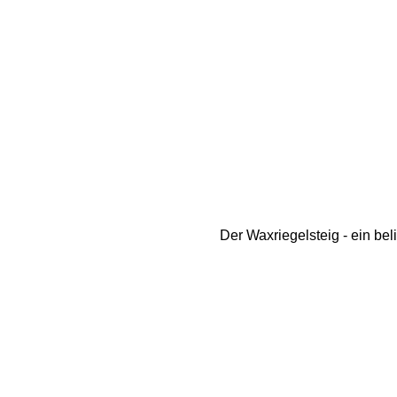
Haus
Schlangenweg
Der Waxriegelsteig - ein be