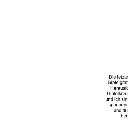
Die letzt
Gipfelgrat
Herausfo
Gipfelkreuz
und ich sin
spannend
und du
heu