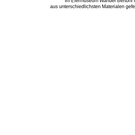
Im Eiermuseum Wander Bertoni i
aus unterschiedlichsten Materialen gef