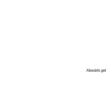
Abwärts geh