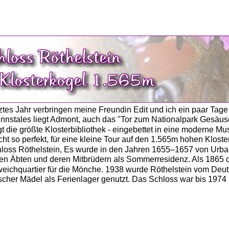
                 
ztes Jahr verbringen meine Freundin Edit und ich ein paar Tage
nnstales liegt Admont, auch das "Tor zum Nationalpark Gesäu
gt die größte Klosterbibliothek - eingebettet in eine moderne Mu
cht so perfekt, für eine kleine Tour auf den 1.565m hohen Kloste
hloss Röthelstein, Es wurde in den Jahren 1655–1657 von Urban
den Äbten und deren Mitbrüdern als Sommerresidenz. Als 1865 da
weichquartier für die Mönche. 1938 wurde Röthelstein vom De
er Mädel als Ferienlager genutzt. Das Schloss war bis 1974 im