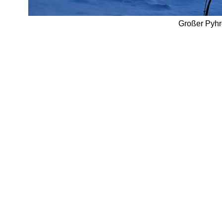
Großer Pyhrg