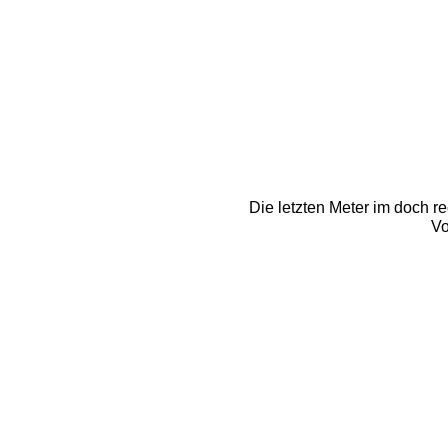
Die letzten Meter im doch r
Vo