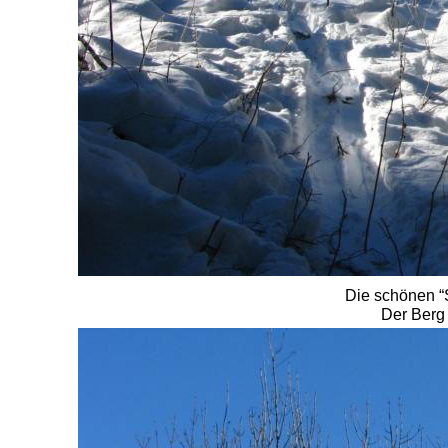
Die schönen “
Der Berg 