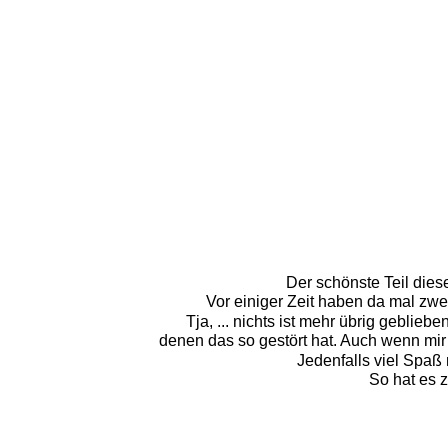
Der schönste Teil dies
Vor einiger Zeit haben da mal zw
Tja, ... nichts ist mehr übrig gebliebe
denen das so gestört hat. Auch wenn mir v
Jedenfalls viel Spaß
So hat es z