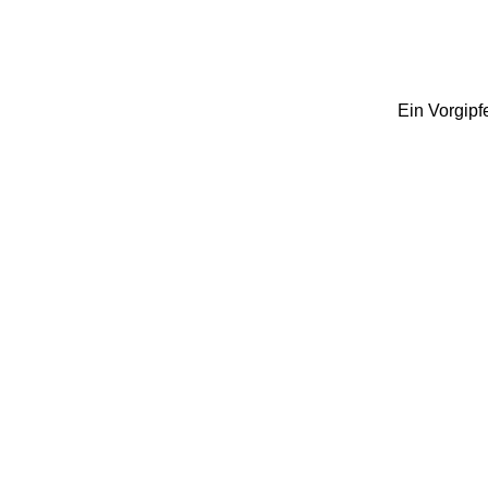
Ein Vorgipf