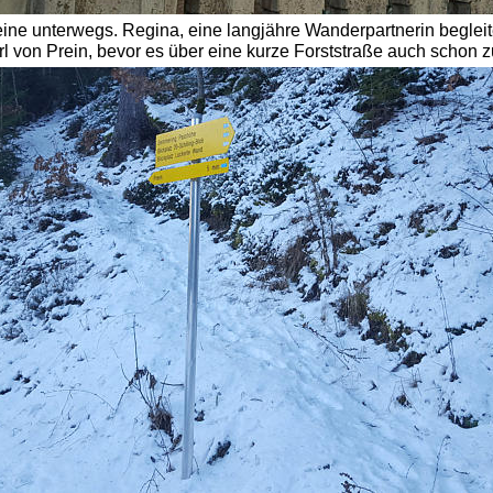
leine unterwegs. Regina, eine langjähre Wanderpartnerin begleite
 von Prein, bevor es über eine kurze Forststraße auch schon z