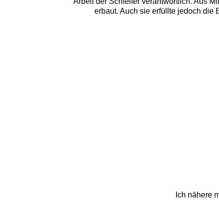
Arbeit der Schleifer verantwortlich. Aus M
erbaut. Auch sie erfüllte jedoch di
Ich nähere 