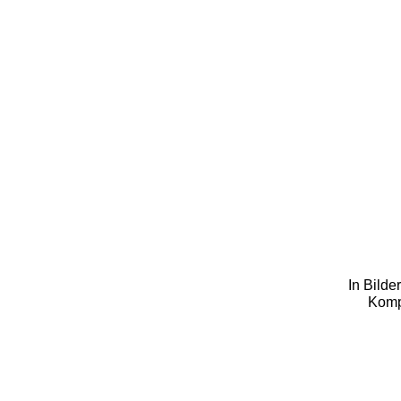
In Bilde
Komp