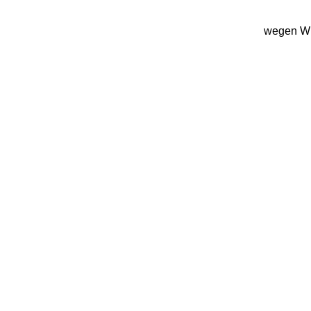
wegen Win