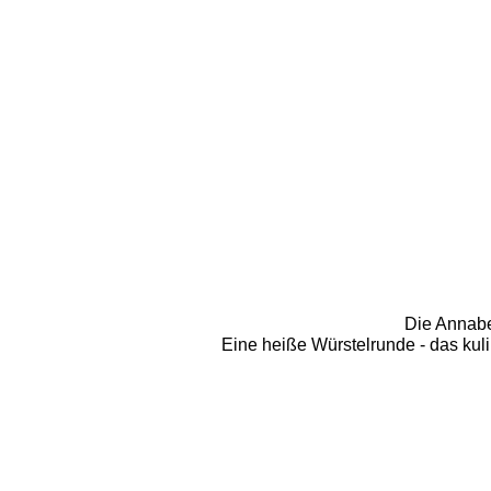
Die Annabe
Eine heiße Würstelrunde - das kulin