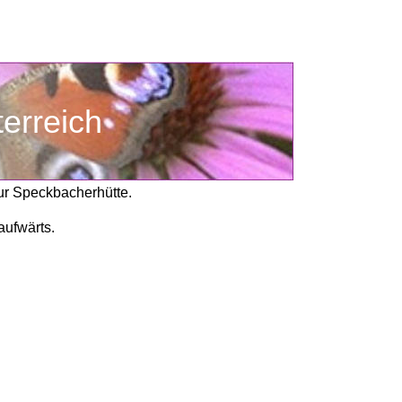
sterreich
zur Speckbacherhütte.
ufwärts. 