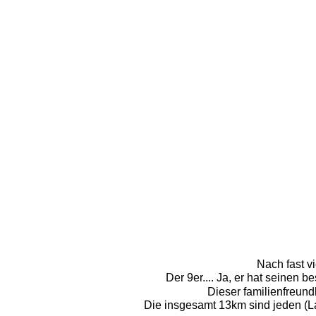
Nach fast v
Der 9er.... Ja, er hat seinen 
Dieser familienfreund
Die insgesamt 13km sind jeden (La