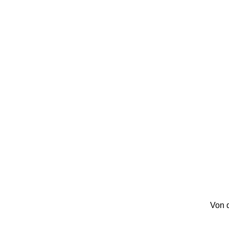
Von d