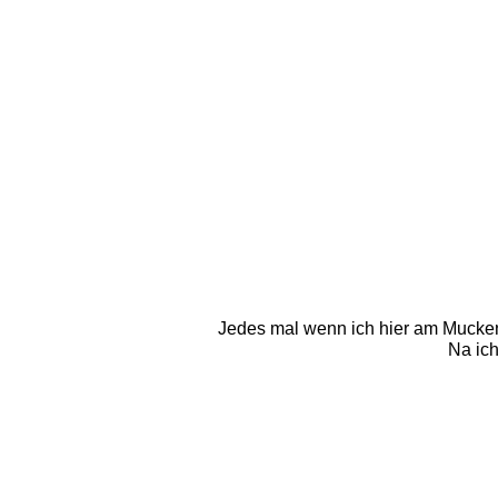
Jedes mal wenn ich hier am Muckenk
Na ich