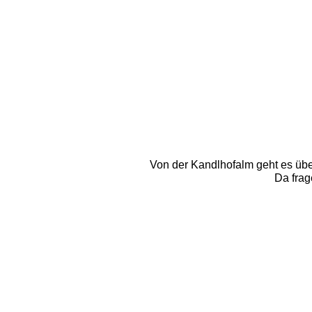
Von der Kandlhofalm geht es übe e
Da frag