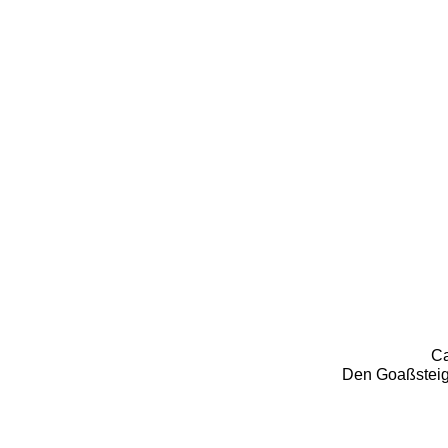
Ca
Den Goaßsteig 