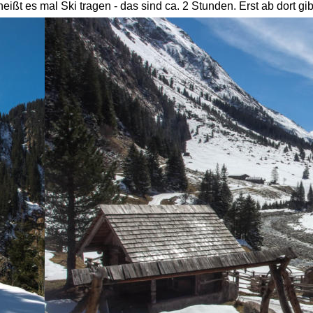
eißt es mal Ski tragen - das sind ca. 2 Stunden. Erst ab dort g