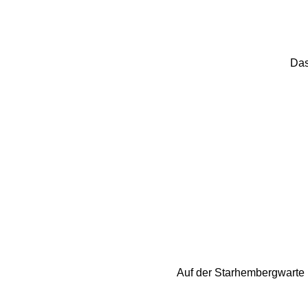
Das
Auf der Starhembergwarte is