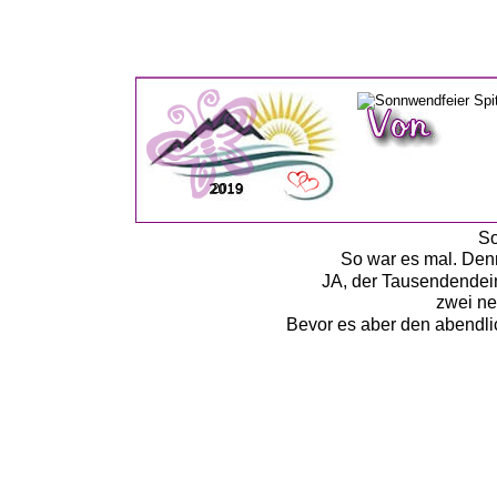
2019
2019
So
So war es mal. Denn
JA, der Tausendendeim
zwei ne
Bevor es aber den abendli