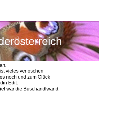
Niederösterreich
Niederösterreich
an.
t vieles verloschen. 
 es noch und zum Glück 
din Edit.
iel war die Buschandlwand. 