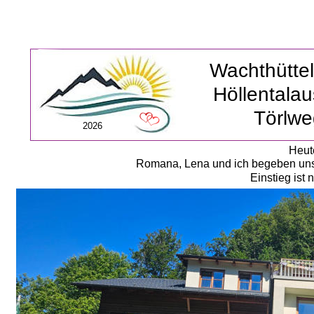
Wachthütt
Höllentalau
Törlwe
2026
Heut
Romana, Lena und ich begeben uns
Einstieg ist