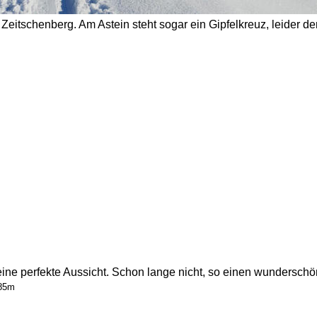
 Zeitschenberg. Am Astein steht sogar ein Gipfelkreuz, leider derz
eine perfekte Aussicht. Schon lange nicht, so einen wunderschö