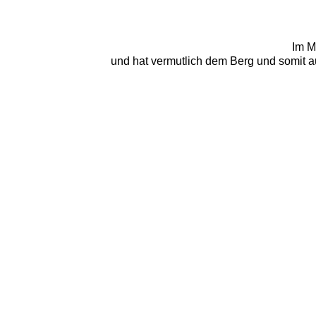
Im M
und hat vermutlich dem Berg und somit a