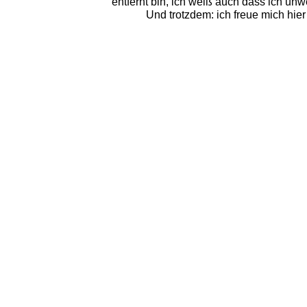
entfernt bin, ich weiß auch dass ich unwei
Und trotzdem: ich freue mich hie