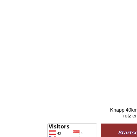
Knapp 40km 
Trotz e