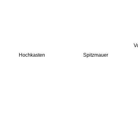
Vo
Hochkasten
Spitzmauer