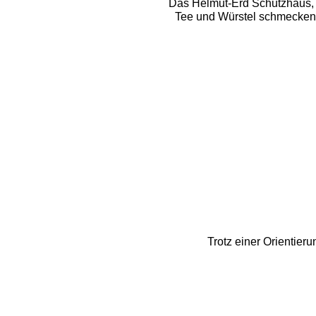
Das Helmut-Erd Schutzhaus, od
Tee und Würstel schmecken g
Trotz einer Orientieru